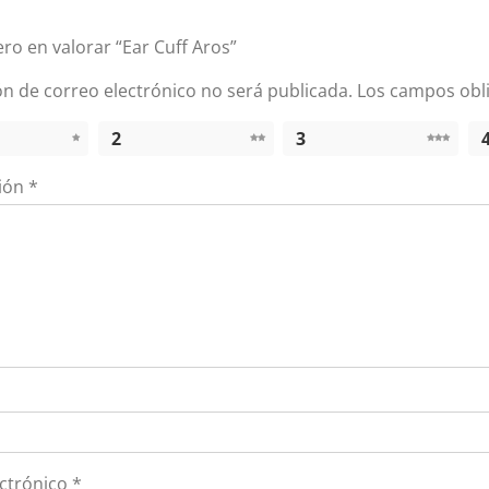
ero en valorar “Ear Cuff Aros”
ón de correo electrónico no será publicada.
Los campos obl
2
3
ción
*
ectrónico
*