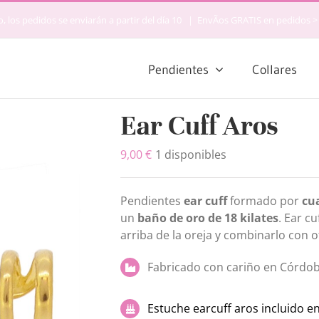
 los pedidos se enviarán a partir del día 10
|
EnvÃ­os GRATIS en pedidos >
Pendientes
Collares
Ear Cuff Aros
9,00
€
1 disponibles
Pendientes
ear cuff
formado por
cu
un
baño de oro de 18 kilates
. Ear c
arriba de la oreja y combinarlo con 
Fabricado con cariño en Córdo
Estuche earcuff aros incluido 