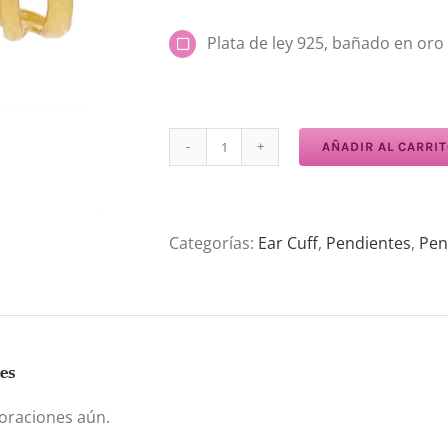
Plata de ley 925, bañado en oro 
AÑADIR AL CARRI
Ear
Cuff
Aros
cantidad
Categorías:
Ear Cuff
,
Pendientes
,
Pen
es
oraciones aún.