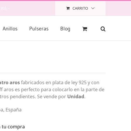
CARRITO
 30â‚¬
Anillos
Pulseras
Blog
atro aros
fabricados en plata de ley 925 y con
uff aros es perfecto para colocarlo en la parte de
otros pendientes. Se vende por
Unidad
.
ba, España
en tu compra