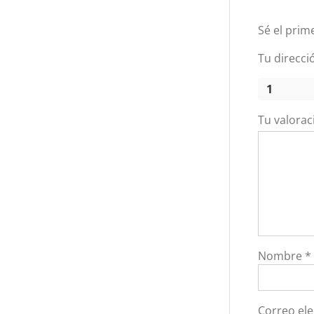
Sé el prim
Tu direcci
1
Tu valora
Nombre
*
Correo el