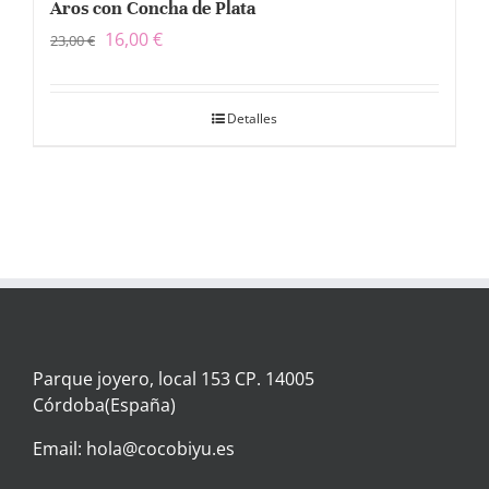
Aros con Concha de Plata
16,00
€
23,00
€
Detalles
Parque joyero, local 153 CP. 14005
Córdoba(España)
Email: hola@cocobiyu.es